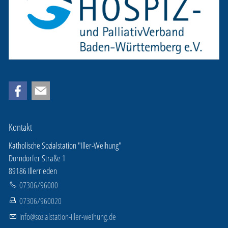
Kontakt
Katholische Sozialstation "Iller-Weihung"
Dorndorfer Straße 1
89186 Illerrieden
07306/96000
07306/960020
info@sozialstation-iller-weihung.de