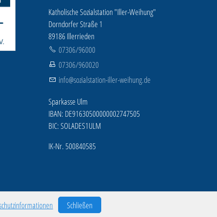
Katholische Sozialstation "Iller-Weihung"
Dorndorfer Straße 1
89186 Illerrieden
07306/96000
07306/960020
info@sozialstation-iller-weihung.de
Sparkasse Ulm
IBAN: DE91630500000002747505
BIC: SOLADES1ULM
IK-Nr. 500840585
schutzinformationen
Schließen